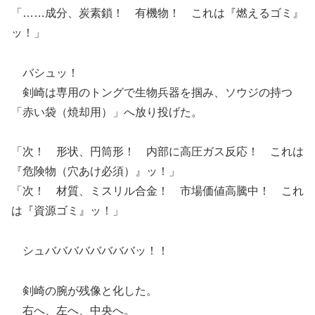
「……成分、炭素鎖！ 有機物！ これは『燃えるゴミ』
ッ！」
バシュッ！
剣崎は専用のトングで生物兵器を掴み、ソウジの持つ
「赤い袋（焼却用）」へ放り投げた。
「次！ 形状、円筒形！ 内部に高圧ガス反応！ これは
『危険物（穴あけ必須）』ッ！」
「次！ 材質、ミスリル合金！ 市場価値高騰中！ これ
は『資源ゴミ』ッ！」
シュババババババババッ！！
剣崎の腕が残像と化した。
右へ、左へ、中央へ。