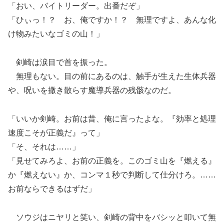
「おい、バイトリーダー。出番だぞ」
「ひぃっ！？ お、俺ですか！？ 無理ですよ、あんな化
け物みたいなゴミの山！」
剣崎は涙目で首を振った。
無理もない。目の前にあるのは、触手が生えた生体兵器
や、呪いを撒き散らす魔導兵器の残骸なのだ。
「いいか剣崎。お前は昔、俺に言ったよな。『効率と処理
速度こそが正義だ』って」
「そ、それは……」
「見せてみろよ、お前の正義を。このゴミ山を『燃える』
か『燃えない』か、コンマ１秒で判断して仕分けろ。……
お前ならできるはずだ」
ソウジはニヤリと笑い、剣崎の背中をバシッと叩いて無