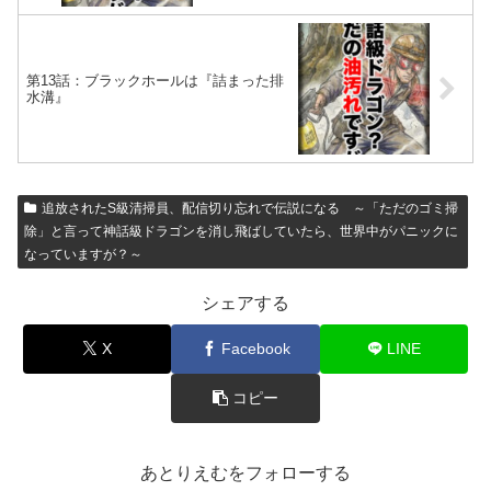
第13話：ブラックホールは『詰まった排
水溝』
追放されたS級清掃員、配信切り忘れで伝説になる ～「ただのゴミ掃
除」と言って神話級ドラゴンを消し飛ばしていたら、世界中がパニックに
なっていますが？～
シェアする
X
Facebook
LINE
コピー
あとりえむをフォローする