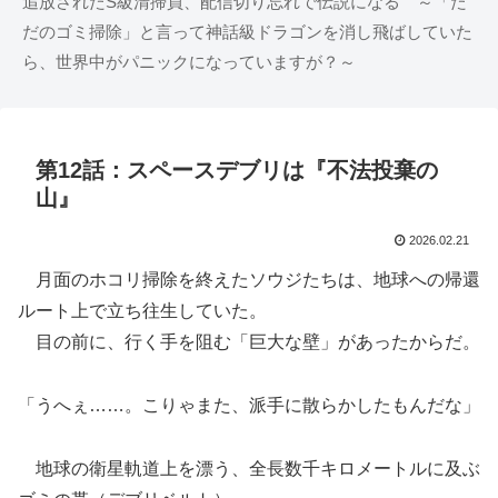
追放されたS級清掃員、配信切り忘れで伝説になる ～「た
だのゴミ掃除」と言って神話級ドラゴンを消し飛ばしていた
ら、世界中がパニックになっていますが？～
第12話：スペースデブリは『不法投棄の
山』
2026.02.21
月面のホコリ掃除を終えたソウジたちは、地球への帰還
ルート上で立ち往生していた。
目の前に、行く手を阻む「巨大な壁」があったからだ。
「うへぇ……。こりゃまた、派手に散らかしたもんだな」
地球の衛星軌道上を漂う、全長数千キロメートルに及ぶ