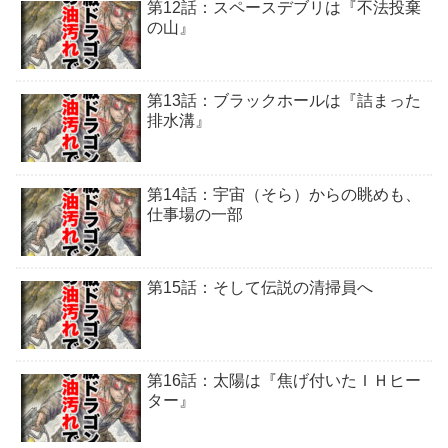
第12話：スペースデブリは『不法投棄
の山』
第13話：ブラックホールは『詰まった
排水溝』
第14話：宇宙（そら）からの眺めも、
仕事場の一部
第15話：そして伝説の清掃員へ
第16話：太陽は『焦げ付いたＩＨヒー
ター』