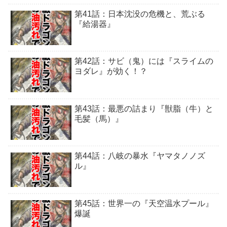
第41話：日本沈没の危機と、荒ぶる
『給湯器』
第42話：サビ（鬼）には『スライムの
ヨダレ』が効く！？
第43話：最悪の詰まり『獣脂（牛）と
毛髪（馬）』
第44話：八岐の暴水『ヤマタノノズ
ル』
第45話：世界一の『天空温水プール』
爆誕