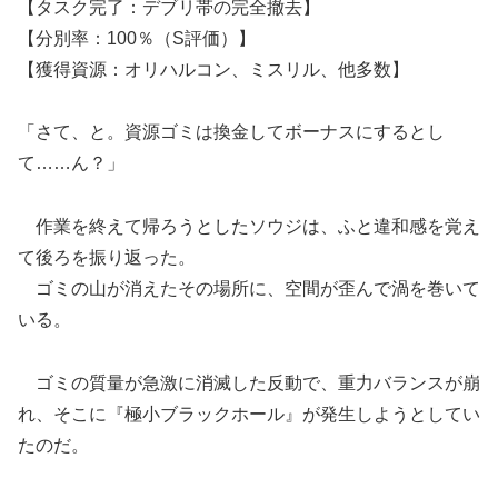
【タスク完了：デブリ帯の完全撤去】
【分別率：100％（S評価）】
【獲得資源：オリハルコン、ミスリル、他多数】
「さて、と。資源ゴミは換金してボーナスにするとし
て……ん？」
作業を終えて帰ろうとしたソウジは、ふと違和感を覚え
て後ろを振り返った。
ゴミの山が消えたその場所に、空間が歪んで渦を巻いて
いる。
ゴミの質量が急激に消滅した反動で、重力バランスが崩
れ、そこに『極小ブラックホール』が発生しようとしてい
たのだ。