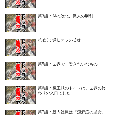
第3話：AIの敗北、職人の勝利
第4話：通知オフの英雄
第5話：世界で一番きれいなもの
第6話：魔王城のトイレは、世界の終
わりの入口でした
第7話：新入社員は『潔癖症の聖女』