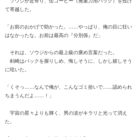
ソウジが近寄り、缶コーヒー（無重力用パック）を投げ
て寄越した。
「お前のおかげで助かった。……やっぱり、俺の目に狂い
はなかったな。お前は最高の『分別係』だ」
それは、ソウジからの最上級の褒め言葉だった。
剣崎はパックを握りしめ、悔しそうに、しかし嬉しそう
に呟いた。
「くそっ……なんで俺が、こんなゴミ拾いで……認められ
ちまうんだよ……！」
宇宙の星々よりも輝く、男の涙がキラリと光って消え
た。