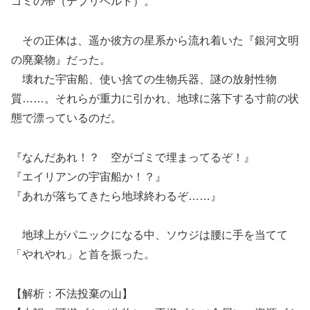
ゴミの帯（デブリベルト）。
その正体は、遥か彼方の星系から流れ着いた『銀河文明
の廃棄物』だった。
壊れた宇宙船、使い捨ての生物兵器、謎の放射性物
質……。それらが重力に引かれ、地球に落下する寸前の状
態で漂っているのだ。
『なんだあれ！？ 空がゴミで埋まってるぞ！』
『エイリアンの宇宙船か！？』
『あれが落ちてきたら地球終わるぞ……』
地球上がパニックになる中、ソウジは腰に手を当てて
「やれやれ」と首を振った。
【解析：不法投棄の山】