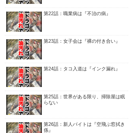
第22話：職業病は『不治の病』
第23話：女子会は『裸の付き合い』
第24話：タコ入道は『インク漏れ』
第25話：世界がある限り、掃除屋は眠
らない
第26話：新人バイトは『空飛ぶ窓拭き
係』