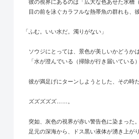
彼の視界にあるのは「広大な色あせた水槽（
目の前を泳ぐカラフルな熱帯魚の群れも、彼
「ふむ。いい水だ。濁りがない」
ソウジにとっては、景色が美しいかどうかは
「水が澄んでいる（掃除が行き届いている）
彼が満足げにターンしようとした、その時
ズズズズズ……。
突如、灰色の視界が赤い警告色に染まった
足元の深海から、ドス黒い液体が湧き上がり