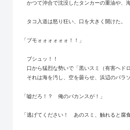
かつて沖合で沈没したタンカーの重油や、海
タコ入道は怒り狂い、口を大きく開けた。
「ブモォォォォォォ！！」
ブシュッ！！
口から猛烈な勢いで「黒いスミ（有害ヘドロ
それは海を汚し、空を曇らせ、浜辺のパラソ
「嘘だろ！？ 俺のバカンスが！」
「逃げてください！ あのスミ、触れると腐