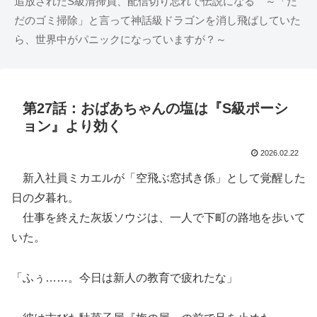
追放されたS級清掃員、配信切り忘れで伝説になる ～「た
だのゴミ掃除」と言って神話級ドラゴンを消し飛ばしていた
ら、世界中がパニックになっていますが？～
第27話：おばあちゃんの塩は『S級ポーシ
ョン』より効く
2026.02.22
新入社員ミカエルが「空飛ぶ窓拭き係」として覚醒した
日の夕暮れ。
仕事を終えた灰坂ソウジは、一人で下町の路地を歩いて
いた。
「ふぅ……。今日は新人の教育で疲れたな」