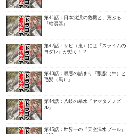
第41話：日本沈没の危機と、荒ぶる
『給湯器』
第42話：サビ（鬼）には『スライムの
ヨダレ』が効く！？
第43話：最悪の詰まり『獣脂（牛）と
毛髪（馬）』
第44話：八岐の暴水『ヤマタノノズ
ル』
第45話：世界一の『天空温水プール』