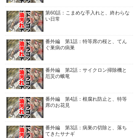
第60話：こまめな手入れと、終わらな
い日常
番外編 第1話：特等席の桜と、てん
ぐ巣病の病巣
番外編 第2話：サイクロン掃除機と
厄災の蛾竜
番外編 第4話：根腐れ防止と、特等
席のお花見
番外編 第3話：病巣の切除と、落ち
てきたサナギ