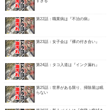
すぎる
第22話：職業病は『不治の病』
第23話：女子会は『裸の付き合い』
第24話：タコ入道は『インク漏れ』
第25話：世界がある限り、掃除屋は眠
らない