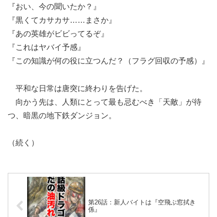
『おい、今の聞いたか？』
『黒くてカサカサ……まさか』
『あの英雄がビビってるぞ』
『これはヤバイ予感』
『この知識が何の役に立つんだ？（フラグ回収の予感）』
平和な日常は唐突に終わりを告げた。
向かう先は、人類にとって最も忌むべき「天敵」が待
つ、暗黒の地下鉄ダンジョン。
（続く）
第26話：新人バイトは『空飛ぶ窓拭き
係』