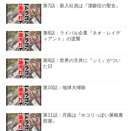
第7話：新入社員は『潔癖症の聖女』
第8話：ライバル企業『ネオ・レイデ
ィアント』の逆襲
第9話：世界の天井に『シミ』がつい
た日
第10話：地球大掃除
第11話：月面は『ホコリっぽい屋根裏
部屋』