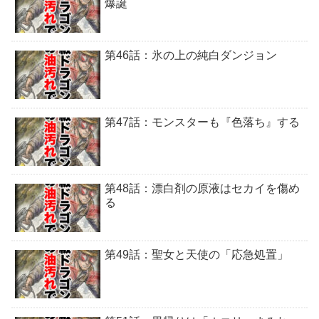
爆誕
第46話：氷の上の純白ダンジョン
第47話：モンスターも『色落ち』する
第48話：漂白剤の原液はセカイを傷め
る
第49話：聖女と天使の「応急処置」