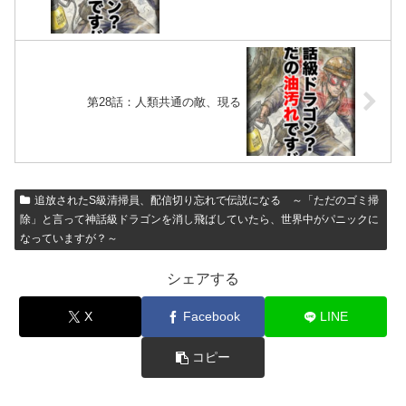
第28話：人類共通の敵、現る
追放されたS級清掃員、配信切り忘れで伝説になる ～「ただのゴミ掃
除」と言って神話級ドラゴンを消し飛ばしていたら、世界中がパニックに
なっていますが？～
シェアする
X
Facebook
LINE
コピー