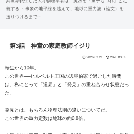
異世界転生した天才物理学者は、魔法を「量子もつれ」と定
義する ～事象の地平線を越えて、地球に重力波（論文）を
送りつけるまで～
第3話 神童の家庭教師イジり
2026.02.21
2026.03.05
転生から10年。
この世界──ヒルベルト王国の辺境伯家で過ごした時間
は、私にとって「退屈」と「発見」の重ね合わせ状態だっ
た。
発見とは、もちろん物理法則の違いについてだ。
この世界の重力定数は地球の約0.8倍。