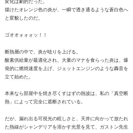
変化は劇的だった。
煤けたオレンジ色の炎が、一瞬で透き通るような蒼白色へ
と変貌したのだ。
ゴオオォォォッ！！
断熱層の中で、炎が唸りを上げる。
酸素供給量が最適化され、大量のマナを食らった炎は、爆
発的に燃焼速度を上げ、ジェットエンジンのような轟音を
立て始めた。
本来なら部屋中を焼き尽くすはずの熱波は、私の「真空断
熱」によって完全に遮断されている。
だが、漏れ出る可視光の眩しさと、天井に向かって放たれ
た熱線がシャンデリアを溶かす光景を見て、ガストン先生