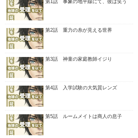
第1話 事象の地平線にて、彼は笑う
第2話 重力の糸が見える世界
第3話 神童の家庭教師イジり
第4話 入学試験の大気質レンズ
第5話 ルームメイトは商人の息子