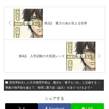
第2話 重力の糸が見える世界
第4話 入学試験の大気質レンズ
異世界転生した天才物理学者は、魔法を「量子もつれ」と定義する ～
事象の地平線を越えて、地球に重力波（論文）を送りつけるまで～
シェアする
X
Facebook
LINE