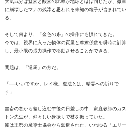
大気成分は窒素と酸素の比率が地球とほぼ同じだが、微量
に崩壊したマナの残滓と思われる未知の粒子が含まれてい
る。
そして何より、「金色の糸」の操作にも慣れてきた。
今では、視界に入った物体の質量と摩擦係数を瞬時に計算
し、最小限の張力操作で移動させることができる。
問題は、「退屈」の方だ。
「──いいですか、レイ様。魔法とは、精霊への祈りで
す」
書斎の窓から差し込む午後の日差しの中、家庭教師のガス
トン先生が、仰々しい身振りで杖を振っていた。
彼は王都の魔導士協会から派遣された、いわゆる「エリー