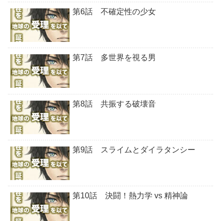
第6話 不確定性の少女
第7話 多世界を視る男
第8話 共振する破壊音
第9話 スライムとダイラタンシー
第10話 決闘！熱力学 vs 精神論