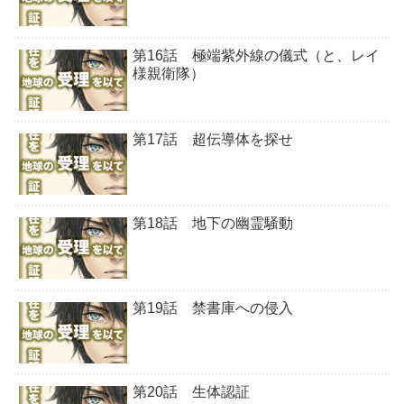
第16話 極端紫外線の儀式（と、レイ
様親衛隊）
第17話 超伝導体を探せ
第18話 地下の幽霊騒動
第19話 禁書庫への侵入
第20話 生体認証