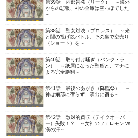
第39話 内部告発（リーク） ～海外
からの悲報、神の金庫は空っぽでした
～
第38話 聖女対決（プロレス） ～光
と闇の投げ銭バトル、その裏で空売り
（ショート）を～
第40話 取り付け騒ぎ（バンク・ラ
ン） ～紙屑になった聖貨と、マナに
よる完全勝利～
第41話 最後のあがき（降臨祭） ～
神は細部に宿らず、演出に宿る～
第42話 敵対的買収（テイクオーバ
ー）失敗！？ ～女神のフェロモン vs
漢の汗～