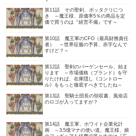
第11話 その聖剣、ボッタクリにつ
き ～魔王様、原価率5％の商品を定
価で買うのは『経営不備』です～
第10話 魔王軍のCFO（最高財務責任
者） ～世界征服の予算、赤字なんで
すけど？～
第12話 聖剣のバーゲンセール、始ま
ります ～市場価格（ブランド）を守
りたければ、在庫隠し《コントロー
ル》をもっと徹底すべきでしたね～
第13話 聖騎士団長の領収書、風俗店
のロゴが入ってますが？
第14話 魔王軍、ホワイト企業化計
画 ～3.5億マナの使い道。魔王様、娘