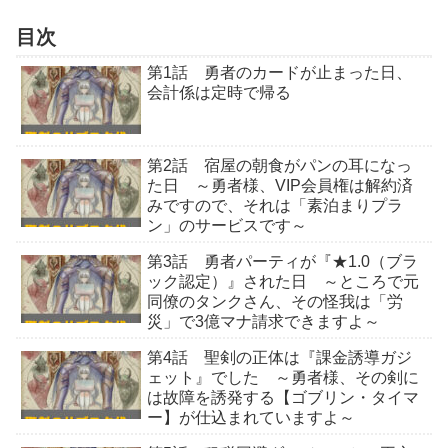
目次
第1話 勇者のカードが止まった日、
会計係は定時で帰る
第2話 宿屋の朝食がパンの耳になっ
た日 ～勇者様、VIP会員権は解約済
みですので、それは「素泊まりプラ
ン」のサービスです～
第3話 勇者パーティが『★1.0（ブラ
ック認定）』された日 ～ところで元
同僚のタンクさん、その怪我は「労
災」で3億マナ請求できますよ～
第4話 聖剣の正体は『課金誘導ガジ
ェット』でした ～勇者様、その剣に
は故障を誘発する【ゴブリン・タイマ
ー】が仕込まれていますよ～