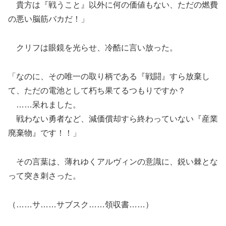
貴方は『戦うこと』以外に何の価値もない、ただの燃費
の悪い脳筋バカだ！」
クリフは眼鏡を光らせ、冷酷に言い放った。
「なのに、その唯一の取り柄である『戦闘』すら放棄し
て、ただの電池として朽ち果てるつもりですか？
……呆れました。
戦わない勇者など、減価償却すら終わっていない『産業
廃棄物』です！！」
その言葉は、薄れゆくアルヴィンの意識に、鋭い棘とな
って突き刺さった。
（……サ……サブスク……領収書……）