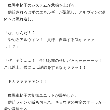
魔導車椅子のシステムが悲鳴を上げる。
供給されるはずのエネルギーが逆流し、アルヴィンの身
体へと流れ込む。
「な、なんだ！？
やめろアルヴィン！ 貴様、自爆する気かァァァ
ッ！？」
「ぜ、全部……！ 全部お前のせいだろぉォォーーッ！
これ以上、僕に……説教をするなぁァァッ！！」
ドカァァァァァン！！
魔導車椅子の制御ユニットが爆発した。
供給ラインが断ち切られ、キョウヤの黄金のオーラが一
瞬で霧散する。