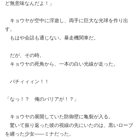
ど無意味なんだよ！」
キョウヤが空中に浮遊し、両手に巨大な光球を作り出
す。
もはや会話も通じない。暴走機関車だ。
だが、その時。
キョウヤの死角から、一本の白い光線が走った。
バチィィィン！！
「なっ！？ 俺のバリアが！？」
キョウヤの展開していた防御壁に亀裂が入る。
驚いて振り返った彼の視線の先にいたのは、黒いローブ
を纏った少女――ミナだった。