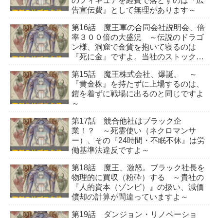
のフィギュアを経費で落とすのは『広
告宣伝費』として無理があります～
第16話 魔王軍の合同会社説明会、倍
率３００倍の大盛況 ～伝説のドラゴ
ン様、洞窟で金貨を抱いて寝るのは
『死に金』ですよ。当社のストックオ
プションで運用しませんか？～
第15話 魔王株式会社、爆誕。 ～
『黄金株』を持たずに上場するのは、
鎧を着ずに戦場に出るのと同じですよ
～
第17話 競合他社はブラック企
業！？ ～死霊使い（ネクロマンサ
ー）、その『24時間・不眠不休』は労
働基準法違反ですよ～
第18話 魔王、激怒。ブラック社長を
物理的に買収（粉砕）する ～貴社の
『人的資本（ゾンビ）』の扱い、減価
償却の計算が間違っていますよ～
第19話 ダンジョン・リノベーショ