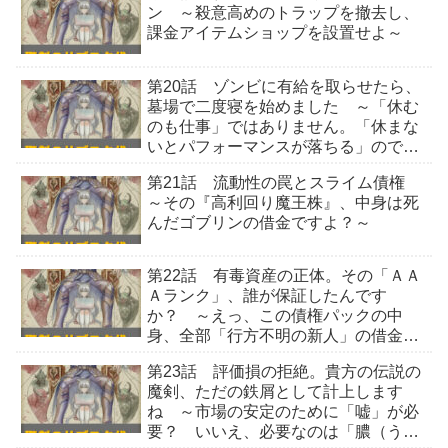
ン ～殺意高めのトラップを撤去し、
課金アイテムショップを設置せよ～
第20話 ゾンビに有給を取らせたら、
墓場で二度寝を始めました ～「休む
のも仕事」ではありません。「休まな
いとパフォーマンスが落ちる」ので業
務命令です～
第21話 流動性の罠とスライム債権
～その『高利回り魔王株』、中身は死
んだゴブリンの借金ですよ？～
第22話 有毒資産の正体。その「ＡＡ
Ａランク」、誰が保証したんです
か？ ～えっ、この債権パックの中
身、全部「行方不明の新人」の借金じ
ゃないですか～
第23話 評価損の拒絶。貴方の伝説の
魔剣、ただの鉄屑として計上します
ね ～市場の安定のために「嘘」が必
要？ いいえ、必要なのは「膿（う