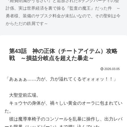
『経費削減がうるさい』と追放されたSランクパーティの会
計係、実は世界経済を裏で操る『監査の魔王』だった件 ～
勇者様、装備のサブスク料金が未払いなので、その聖剣は今
からただの鉄屑です～
第43話 神の正体（チートアイテム）攻略
戦 ～損益分岐点を超えた暴走～
2026.03.05
「あぁぁぁ……力が、力が溢れてくるぞォォォッ！！」
大聖堂前広場。
キョウヤの身体が、禍々しい黄金のオーラに包まれてい
た。
彼は魔導車椅子のコンソールを乱暴に操作し、出力レバ
ーを限界（レッドゾーン）まで押し込んでいた。