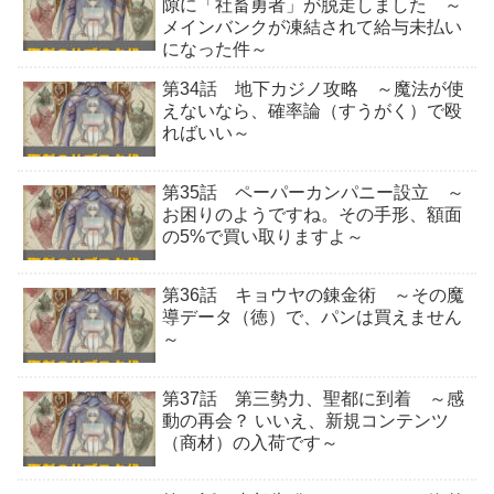
隙に「社畜勇者」が脱走しました ～
メインバンクが凍結されて給与未払い
になった件～
第34話 地下カジノ攻略 ～魔法が使
えないなら、確率論（すうがく）で殴
ればいい～
第35話 ペーパーカンパニー設立 ～
お困りのようですね。その手形、額面
の5%で買い取りますよ～
第36話 キョウヤの錬金術 ～その魔
導データ（徳）で、パンは買えません
～
第37話 第三勢力、聖都に到着 ～感
動の再会？ いいえ、新規コンテンツ
（商材）の入荷です～