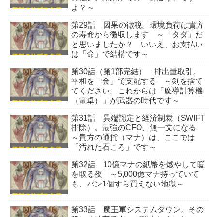
よ？～
第29話 因果の徴税。環境負荷は貴方
の寿命から徴収します ～「タダ」だ
と思いましたか？ いいえ、お支払い
は「命」で結構です～
第30話（第1部完結） 排出量取引。
平和を「金」で支配する ～剣を捨て
てください。これからは「魔導計算機
（電卓）」が武器の時代です～
第31話 異端認定と経済制裁（SWIFT
排除）。最強のCFO、無一文になる
～貴方の通貨（マナ）は、ここでは
「汚れた石ころ」です～
第32話 10億マナの紙幣を燃やして暖
を取る夜 ～5,000億マナ持っていて
も、パン1個すら買えない地獄～
第33話 魔王軍システムダウン。その