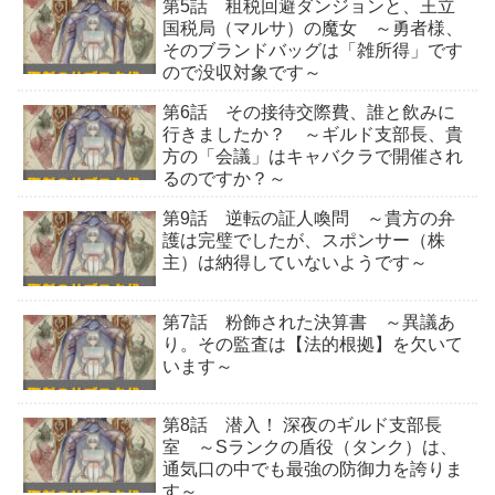
第5話 租税回避ダンジョンと、王立
国税局（マルサ）の魔女 ～勇者様、
そのブランドバッグは「雑所得」です
ので没収対象です～
第6話 その接待交際費、誰と飲みに
行きましたか？ ～ギルド支部長、貴
方の「会議」はキャバクラで開催され
るのですか？～
第9話 逆転の証人喚問 ～貴方の弁
護は完璧でしたが、スポンサー（株
主）は納得していないようです～
第7話 粉飾された決算書 ～異議あ
り。その監査は【法的根拠】を欠いて
います～
第8話 潜入！ 深夜のギルド支部長
室 ～Sランクの盾役（タンク）は、
通気口の中でも最強の防御力を誇りま
す～