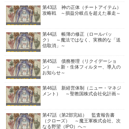
第43話 神の正体（チートアイテム）
攻略戦 ～損益分岐点を超えた暴走～
第44話 帳簿の修正（ロールバッ
ク） ～魔法ではなく、実務的な「送
信取消」～
第45話 債務整理（リクイデーショ
ン） ～新・生体フィルター、導入の
お知らせ～
第46話 新経営体制（ニュー・マネジ
メント） ～聖教国株式会社化計画～
第47話（第2部完結） 監査報告書
（クローズ） ～魔王軍株式会社、次
なる野望（IPO）へ～