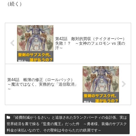
（続く）
第42話 敵対的買収（テイクオーバー）
失敗！？ ～女神のフェロモン vs 漢の
汗～
第44話 帳簿の修正（ロールバック）
～魔法ではなく、実務的な「送信取消」
～
『経費削減がうるさい』と追放されたSランクパーティの会計係、実は
世界経済を裏で操る『監査の魔王』だった件 ～勇者様、装備のサブスク
料金が未払いなので、その聖剣は今からただの鉄屑です～