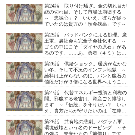
み）」を出すことです～
第24話 取り付け騒ぎ。金の切れ目が
縁の切れ目、そして市場は崩壊する
～「忠誠心」？ いいえ、彼らが従っ
ていたのは貴方の「預金残高」です～
第25話 バッドバンクによる処理。魔
王軍、裏社会も完全子会社化する ～
ゴミの中にこそ「ダイヤの原石」があ
るのです。……あ、勇者（キミ）は検
品落ちなので結構です～
第26話 供給ショック。暖房が点かな
い冬、そして不況のインフレ地獄 ～
給料は上がらないのに、パンと魔石の
値段だけが３倍になる世界へようこそ
～
第27話 代替エネルギー投資と利権の
闇。邪魔する老害は、資産ごと排除し
ます ～「伝統」を守りたい？ いい
え、貴方たちが守りたいのは「在庫の
評価額」でしょう～
第28話 共有地の悲劇。バグラム軍、
環境破壊という名のドーピング ～そ
の強さ、未来からの「前借り」です