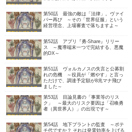
第50話 最強の敵は「法律」。ヴァイ
パー再び ～その「世界征服」という
経営理念、上場審査で落ちますよ～
第52話 アプリ『勇-Share』リリー
ス ～魔導端末一つで完結する、悪魔
的DX～
第51話 ヴォルカノスの失言と公募割
れの危機 ～役員が「燃やす」と言っ
ただけで、調達予定額が8兆マナ飛び
ました～
第53話 目論見書の「事業等のリス
ク」 ～最大のリスク要因は「召喚勇
者（異世界人）」の出現です～
第54話 地下プラントの監査 ～ポテ
チ代ですか？ それは発電効率を上げる