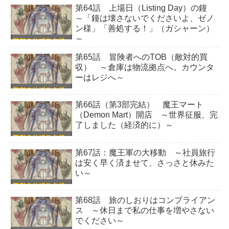
第64話 上場日（Listing Day）の鐘
～「鐘は壊さないでくださいよ、ゼノ
ン様」「善処する！」（ガシャーン）
～
第65話 冒険者へのTOB（敵対的買
収） ～倉庫は物流拠点へ。カウンタ
ーはレジへ～
第66話（第3部完結） 魔王マート
（Demon Mart）開店 ～世界征服、完
了しました（経済的に）～
第67話：魔王軍の大移動 ～社員旅行
は安く早く済ませて、さっさと休みた
い～
第68話 旅のしおりはコンプライアン
ス ～休日まで私の仕事を増やさない
でください～