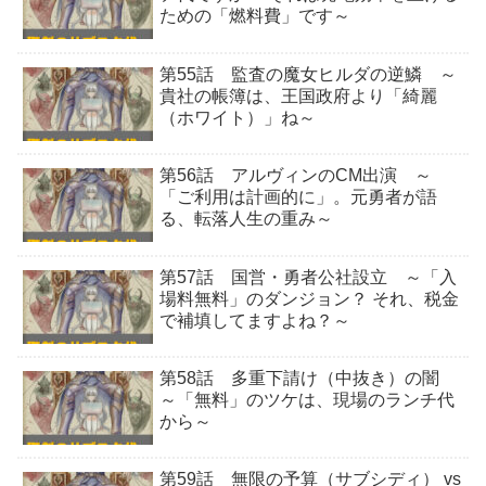
ための「燃料費」です～
第55話 監査の魔女ヒルダの逆鱗 ～
貴社の帳簿は、王国政府より「綺麗
（ホワイト）」ね～
第56話 アルヴィンのCM出演 ～
「ご利用は計画的に」。元勇者が語
る、転落人生の重み～
第57話 国営・勇者公社設立 ～「入
場料無料」のダンジョン？ それ、税金
で補填してますよね？～
第58話 多重下請け（中抜き）の闇
～「無料」のツケは、現場のランチ代
から～
第59話 無限の予算（サブシディ） vs