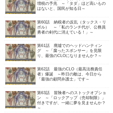
増税の予兆 ～「タダ」ほど高いもの
はないと、国民が知る日～
第60話 納税者の反乱（タックス・リ
ボル） ～「私のランチ代が、公務員
勇者の剣代に消えている！」～
第61話 廃墟でのヘッドハンティン
グ ～「腐ったスポンサー」を見限
り、最強のCLOになりませんか？～
第62話 最強のCLO（最高法務責任
者）爆誕 ～昨日の敵は、今日から
「最強の顧問弁護士」です～
第63話 冒険者へのストックオプショ
ン ～「ロックアップ（売却制限）」
付きですが、一緒に夢を見ませんか？
～