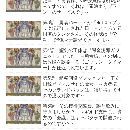
た日 ～勇者様、VIP会員権は解約済
みですので、それは「素泊まりプラ
ン」のサービスです～
第3話 勇者パーティが『★1.0（ブラ
ック認定）』された日 ～ところで元
同僚のタンクさん、その怪我は「労
災」で3億マナ請求できますよ～
第4話 聖剣の正体は『課金誘導ガジ
ェット』でした ～勇者様、その剣に
は故障を誘発する【ゴブリン・タイマ
ー】が仕込まれていますよ～
第5話 租税回避ダンジョンと、王立
国税局（マルサ）の魔女 ～勇者様、
そのブランドバッグは「雑所得」です
ので没収対象です～
第6話 その接待交際費、誰と飲みに
行きましたか？ ～ギルド支部長、貴
方の「会議」はキャバクラで開催され
るのですか？～