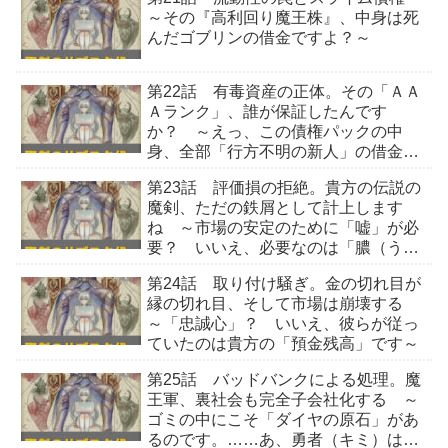
～その『高利回り魔王株』、中身は死
んだゴブリンの借金ですよ？～
第22話 有毒資産の正体。その「ＡＡ
Ａランク」、誰が保証したんです
か？ ～えっ、この債権パックの中
身、全部「行方不明の新人」の借金じ
ゃないですか～
第23話 評価損の拒絶。貴方の伝説の
魔剣、ただの鉄屑として計上します
ね ～市場の安定のために「嘘」が必
要？ いいえ、必要なのは「膿（う
み）」を出すことです～
第24話 取り付け騒ぎ。金の切れ目が
縁の切れ目、そして市場は崩壊する
～「忠誠心」？ いいえ、彼らが従っ
ていたのは貴方の「預金残高」です～
第25話 バッドバンクによる処理。魔
王軍、裏社会も完全子会社化する ～
ゴミの中にこそ「ダイヤの原石」があ
るのです。……あ、勇者（キミ）は検