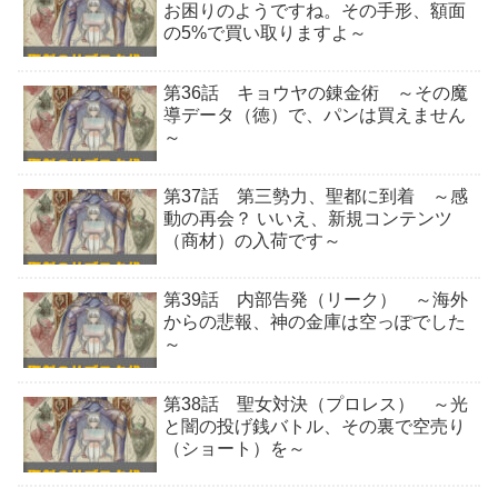
お困りのようですね。その手形、額面
の5%で買い取りますよ～
第36話 キョウヤの錬金術 ～その魔
導データ（徳）で、パンは買えません
～
第37話 第三勢力、聖都に到着 ～感
動の再会？ いいえ、新規コンテンツ
（商材）の入荷です～
第39話 内部告発（リーク） ～海外
からの悲報、神の金庫は空っぽでした
～
第38話 聖女対決（プロレス） ～光
と闇の投げ銭バトル、その裏で空売り
（ショート）を～