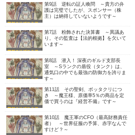
第9話 逆転の証人喚問 ～貴方の弁
護は完璧でしたが、スポンサー（株
主）は納得していないようです～
第7話 粉飾された決算書 ～異議あ
り。その監査は【法的根拠】を欠いて
います～
第8話 潜入！ 深夜のギルド支部長
室 ～Sランクの盾役（タンク）は、
通気口の中でも最強の防御力を誇りま
す～
第11話 その聖剣、ボッタクリにつ
き ～魔王様、原価率5％の商品を定
価で買うのは『経営不備』です～
第10話 魔王軍のCFO（最高財務責任
者） ～世界征服の予算、赤字なんで
すけど？～