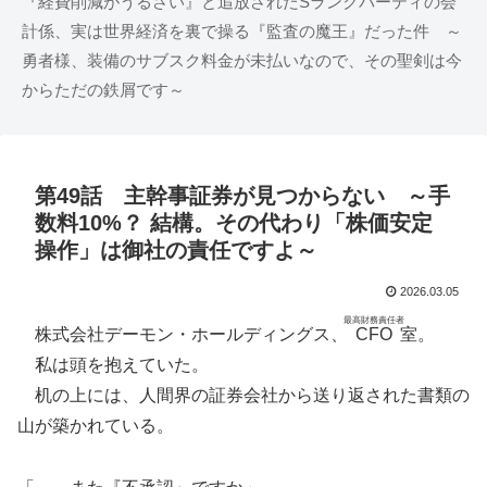
『経費削減がうるさい』と追放されたSランクパーティの会
計係、実は世界経済を裏で操る『監査の魔王』だった件 ～
勇者様、装備のサブスク料金が未払いなので、その聖剣は今
からただの鉄屑です～
第49話 主幹事証券が見つからない ～手
数料10%？ 結構。その代わり「株価安定
操作」は御社の責任ですよ～
2026.03.05
最高財務責任者
株式会社デーモン・ホールディングス、
CFO
室。
私は頭を抱えていた。
机の上には、人間界の証券会社から送り返された書類の
山が築かれている。