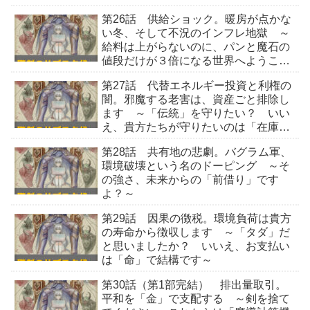
品落ちなので結構です～
第26話 供給ショック。暖房が点かな
い冬、そして不況のインフレ地獄 ～
給料は上がらないのに、パンと魔石の
値段だけが３倍になる世界へようこそ
～
第27話 代替エネルギー投資と利権の
闇。邪魔する老害は、資産ごと排除し
ます ～「伝統」を守りたい？ いい
え、貴方たちが守りたいのは「在庫の
評価額」でしょう～
第28話 共有地の悲劇。バグラム軍、
環境破壊という名のドーピング ～そ
の強さ、未来からの「前借り」です
よ？～
第29話 因果の徴税。環境負荷は貴方
の寿命から徴収します ～「タダ」だ
と思いましたか？ いいえ、お支払い
は「命」で結構です～
第30話（第1部完結） 排出量取引。
平和を「金」で支配する ～剣を捨て