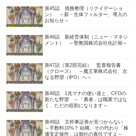
第45話 債務整理（リクイデーショ
ン） ～新・生体フィルター、導入の
お知らせ～
第46話 新経営体制（ニュー・マネジ
メント） ～聖教国株式会社化計画～
第47話（第2部完結） 監査報告書
（クローズ） ～魔王軍株式会社、次
なる野望（IPO）へ～
第48話 1兆マナの使い道と、CFOの
新たな野望 ～「勇者」は職業ではな
く、ただの役割になります～
第49話 主幹事証券が見つからない
～手数料10%？ 結構。その代わり「株
価安定操作」は御社の責任ですよ～