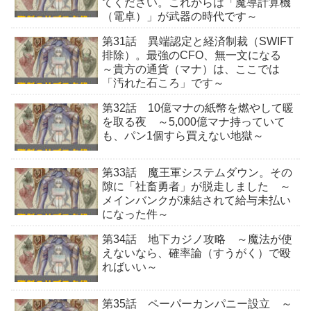
てください。これからは「魔導計算機
（電卓）」が武器の時代です～
第31話 異端認定と経済制裁（SWIFT
排除）。最強のCFO、無一文になる
～貴方の通貨（マナ）は、ここでは
「汚れた石ころ」です～
第32話 10億マナの紙幣を燃やして暖
を取る夜 ～5,000億マナ持っていて
も、パン1個すら買えない地獄～
第33話 魔王軍システムダウン。その
隙に「社畜勇者」が脱走しました ～
メインバンクが凍結されて給与未払い
になった件～
第34話 地下カジノ攻略 ～魔法が使
えないなら、確率論（すうがく）で殴
ればいい～
第35話 ペーパーカンパニー設立 ～