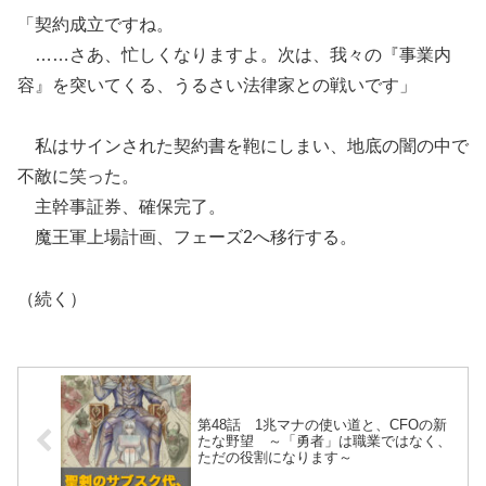
「契約成立ですね。
……さあ、忙しくなりますよ。次は、我々の『事業内
容』を突いてくる、うるさい法律家との戦いです」
私はサインされた契約書を鞄にしまい、地底の闇の中で
不敵に笑った。
主幹事証券、確保完了。
魔王軍上場計画、フェーズ2へ移行する。
（続く）
第48話 1兆マナの使い道と、CFOの新
たな野望 ～「勇者」は職業ではなく、
ただの役割になります～