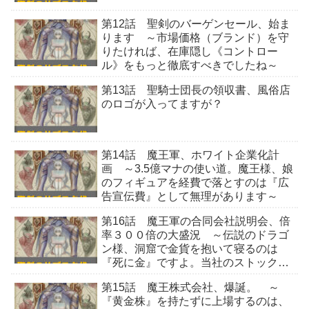
第12話 聖剣のバーゲンセール、始ま
ります ～市場価格（ブランド）を守
りたければ、在庫隠し《コントロー
ル》をもっと徹底すべきでしたね～
第13話 聖騎士団長の領収書、風俗店
のロゴが入ってますが？
第14話 魔王軍、ホワイト企業化計
画 ～3.5億マナの使い道。魔王様、娘
のフィギュアを経費で落とすのは『広
告宣伝費』として無理があります～
第16話 魔王軍の合同会社説明会、倍
率３００倍の大盛況 ～伝説のドラゴ
ン様、洞窟で金貨を抱いて寝るのは
『死に金』ですよ。当社のストックオ
プションで運用しませんか？～
第15話 魔王株式会社、爆誕。 ～
『黄金株』を持たずに上場するのは、