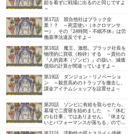
鎧を着ずに戦場に出るのと同じですよ
～
第17話 競合他社はブラック企
業！？ ～死霊使い（ネクロマンサ
ー）、その『24時間・不眠不休』は労
働基準法違反ですよ～
第18話 魔王、激怒。ブラック社長を
物理的に買収（粉砕）する ～貴社の
『人的資本（ゾンビ）』の扱い、減価
償却の計算が間違っていますよ～
第19話 ダンジョン・リノベーショ
ン ～殺意高めのトラップを撤去し、
課金アイテムショップを設置せよ～
第20話 ゾンビに有給を取らせたら、
墓場で二度寝を始めました ～「休む
のも仕事」ではありません。「休まな
いとパフォーマンスが落ちる」ので業
務命令です～
第21話 流動性の罠とスライム債権