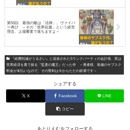
第50話 最強の敵は「法律」。ヴァイパ
ー再び ～その「世界征服」という経営
理念、上場審査で落ちますよ～
『経費削減がうるさい』と追放されたSランクパーティの会計係、実は
世界経済を裏で操る『監査の魔王』だった件 ～勇者様、装備のサブスク
料金が未払いなので、その聖剣は今からただの鉄屑です～
シェアする
X
Facebook
LINE
コピー
あとりえむをフォローする