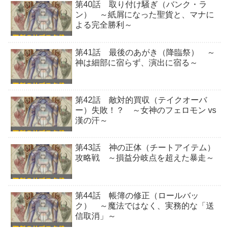
第40話 取り付け騒ぎ（バンク・ラ
ン） ～紙屑になった聖貨と、マナに
よる完全勝利～
第41話 最後のあがき（降臨祭） ～
神は細部に宿らず、演出に宿る～
第42話 敵対的買収（テイクオーバ
ー）失敗！？ ～女神のフェロモン vs
漢の汗～
第43話 神の正体（チートアイテム）
攻略戦 ～損益分岐点を超えた暴走～
第44話 帳簿の修正（ロールバッ
ク） ～魔法ではなく、実務的な「送
信取消」～