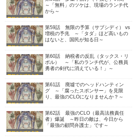
～「無料」のツケは、現場のランチ代
から～
第59話 無限の予算（サブシディ） vs
増税の予兆 ～「タダ」ほど高いもの
はないと、国民が知る日～
第60話 納税者の反乱（タックス・リ
ボル） ～「私のランチ代が、公務員
勇者の剣代に消えている！」～
第61話 廃墟でのヘッドハンティン
グ ～「腐ったスポンサー」を見限
り、最強のCLOになりませんか？～
第62話 最強のCLO（最高法務責任
者）爆誕 ～昨日の敵は、今日から
「最強の顧問弁護士」です～