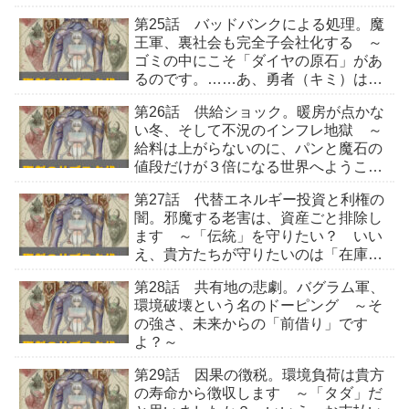
第25話 バッドバンクによる処理。魔
王軍、裏社会も完全子会社化する ～
ゴミの中にこそ「ダイヤの原石」があ
るのです。……あ、勇者（キミ）は検
品落ちなので結構です～
第26話 供給ショック。暖房が点かな
い冬、そして不況のインフレ地獄 ～
給料は上がらないのに、パンと魔石の
値段だけが３倍になる世界へようこそ
～
第27話 代替エネルギー投資と利権の
闇。邪魔する老害は、資産ごと排除し
ます ～「伝統」を守りたい？ いい
え、貴方たちが守りたいのは「在庫の
評価額」でしょう～
第28話 共有地の悲劇。バグラム軍、
環境破壊という名のドーピング ～そ
の強さ、未来からの「前借り」です
よ？～
第29話 因果の徴税。環境負荷は貴方
の寿命から徴収します ～「タダ」だ