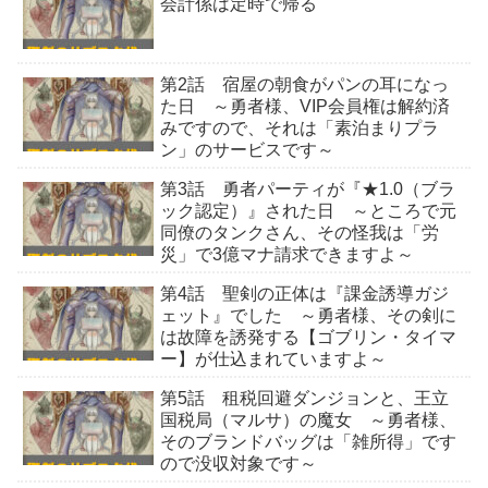
会計係は定時で帰る
第2話 宿屋の朝食がパンの耳になっ
た日 ～勇者様、VIP会員権は解約済
みですので、それは「素泊まりプラ
ン」のサービスです～
第3話 勇者パーティが『★1.0（ブラ
ック認定）』された日 ～ところで元
同僚のタンクさん、その怪我は「労
災」で3億マナ請求できますよ～
第4話 聖剣の正体は『課金誘導ガジ
ェット』でした ～勇者様、その剣に
は故障を誘発する【ゴブリン・タイマ
ー】が仕込まれていますよ～
第5話 租税回避ダンジョンと、王立
国税局（マルサ）の魔女 ～勇者様、
そのブランドバッグは「雑所得」です
ので没収対象です～