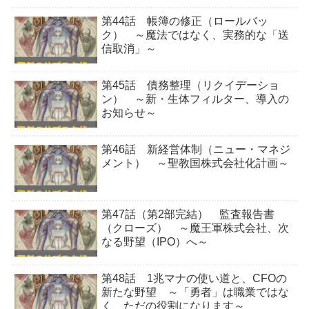
第44話 帳簿の修正（ロールバッ
ク） ～魔法ではなく、実務的な「送
信取消」～
第45話 債務整理（リクイデーショ
ン） ～新・生体フィルター、導入の
お知らせ～
第46話 新経営体制（ニュー・マネジ
メント） ～聖教国株式会社化計画～
第47話（第2部完結） 監査報告書
（クローズ） ～魔王軍株式会社、次
なる野望（IPO）へ～
第48話 1兆マナの使い道と、CFOの
新たな野望 ～「勇者」は職業ではな
く、ただの役割になります～