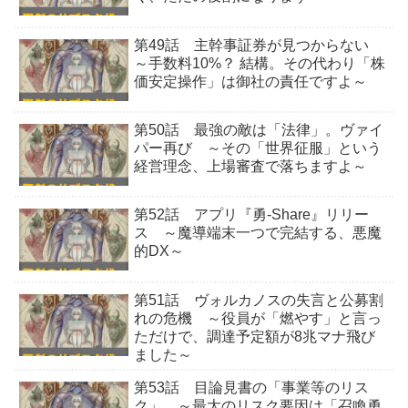
第49話 主幹事証券が見つからない
～手数料10%？ 結構。その代わり「株
価安定操作」は御社の責任ですよ～
第50話 最強の敵は「法律」。ヴァイ
パー再び ～その「世界征服」という
経営理念、上場審査で落ちますよ～
第52話 アプリ『勇-Share』リリー
ス ～魔導端末一つで完結する、悪魔
的DX～
第51話 ヴォルカノスの失言と公募割
れの危機 ～役員が「燃やす」と言っ
ただけで、調達予定額が8兆マナ飛び
ました～
第53話 目論見書の「事業等のリス
ク」 ～最大のリスク要因は「召喚勇