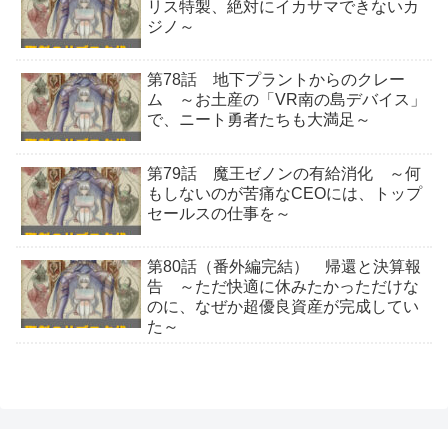
リス特製、絶対にイカサマできないカ
ジノ～
第78話 地下プラントからのクレー
ム ～お土産の「VR南の島デバイス」
で、ニート勇者たちも大満足～
第79話 魔王ゼノンの有給消化 ～何
もしないのが苦痛なCEOには、トップ
セールスの仕事を～
第80話（番外編完結） 帰還と決算報
告 ～ただ快適に休みたかっただけな
のに、なぜか超優良資産が完成してい
た～