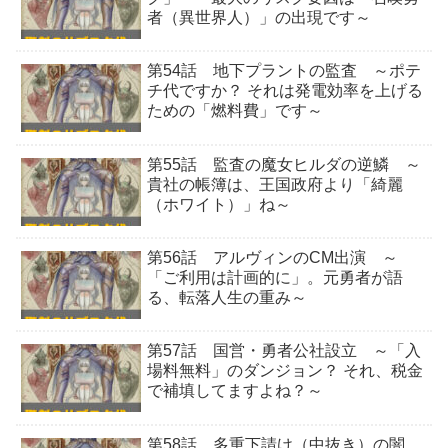
者（異世界人）」の出現です～
第54話 地下プラントの監査 ～ポテ
チ代ですか？ それは発電効率を上げる
ための「燃料費」です～
第55話 監査の魔女ヒルダの逆鱗 ～
貴社の帳簿は、王国政府より「綺麗
（ホワイト）」ね～
第56話 アルヴィンのCM出演 ～
「ご利用は計画的に」。元勇者が語
る、転落人生の重み～
第57話 国営・勇者公社設立 ～「入
場料無料」のダンジョン？ それ、税金
で補填してますよね？～
第58話 多重下請け（中抜き）の闇