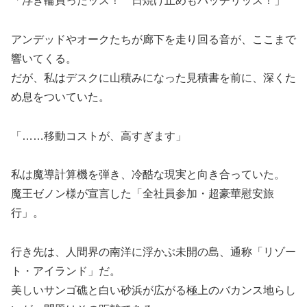
「浮き輪買ったッス！ 日焼け止めもバッチリッス！」
アンデッドやオークたちが廊下を走り回る音が、ここまで
響いてくる。
だが、私はデスクに山積みになった見積書を前に、深くた
め息をついていた。
「……移動コストが、高すぎます」
私は魔導計算機を弾き、冷酷な現実と向き合っていた。
魔王ゼノン様が宣言した「全社員参加・超豪華慰安旅
行」。
行き先は、人間界の南洋に浮かぶ未開の島、通称「リゾー
ト・アイランド」だ。
美しいサンゴ礁と白い砂浜が広がる極上のバカンス地らし