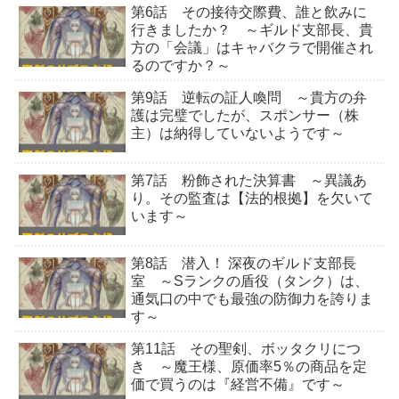
第6話 その接待交際費、誰と飲みに
行きましたか？ ～ギルド支部長、貴
方の「会議」はキャバクラで開催され
るのですか？～
第9話 逆転の証人喚問 ～貴方の弁
護は完璧でしたが、スポンサー（株
主）は納得していないようです～
第7話 粉飾された決算書 ～異議あ
り。その監査は【法的根拠】を欠いて
います～
第8話 潜入！ 深夜のギルド支部長
室 ～Sランクの盾役（タンク）は、
通気口の中でも最強の防御力を誇りま
す～
第11話 その聖剣、ボッタクリにつ
き ～魔王様、原価率5％の商品を定
価で買うのは『経営不備』です～