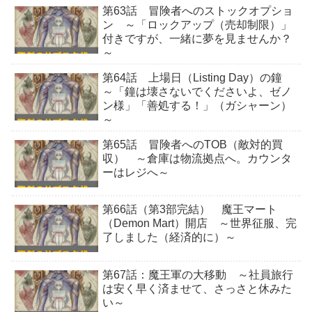
第63話 冒険者へのストックオプショ
ン ～「ロックアップ（売却制限）」
付きですが、一緒に夢を見ませんか？
～
第64話 上場日（Listing Day）の鐘
～「鐘は壊さないでくださいよ、ゼノ
ン様」「善処する！」（ガシャーン）
～
第65話 冒険者へのTOB（敵対的買
収） ～倉庫は物流拠点へ。カウンタ
ーはレジへ～
第66話（第3部完結） 魔王マート
（Demon Mart）開店 ～世界征服、完
了しました（経済的に）～
第67話：魔王軍の大移動 ～社員旅行
は安く早く済ませて、さっさと休みた
い～