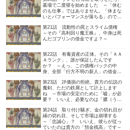
墓場で二度寝を始めました ～「休む
のも仕事」ではありません。「休まな
いとパフォーマンスが落ちる」ので業
務命令です～
第21話 流動性の罠とスライム債権
～その『高利回り魔王株』、中身は死
んだゴブリンの借金ですよ？～
第22話 有毒資産の正体。その「ＡＡ
Ａランク」、誰が保証したんです
か？ ～えっ、この債権パックの中
身、全部「行方不明の新人」の借金じ
ゃないですか～
第23話 評価損の拒絶。貴方の伝説の
魔剣、ただの鉄屑として計上します
ね ～市場の安定のために「嘘」が必
要？ いいえ、必要なのは「膿（う
み）」を出すことです～
第24話 取り付け騒ぎ。金の切れ目が
縁の切れ目、そして市場は崩壊する
～「忠誠心」？ いいえ、彼らが従っ
ていたのは貴方の「預金残高」です～