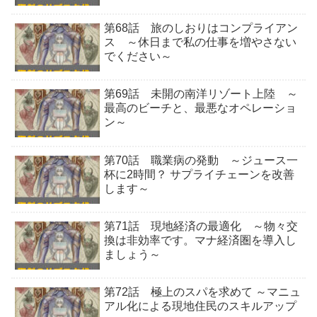
第68話 旅のしおりはコンプライアン
ス ～休日まで私の仕事を増やさない
でください～
第69話 未開の南洋リゾート上陸 ～
最高のビーチと、最悪なオペレーショ
ン～
第70話 職業病の発動 ～ジュース一
杯に2時間？ サプライチェーンを改善
します～
第71話 現地経済の最適化 ～物々交
換は非効率です。マナ経済圏を導入し
ましょう～
第72話 極上のスパを求めて ～マニュ
アル化による現地住民のスキルアップ