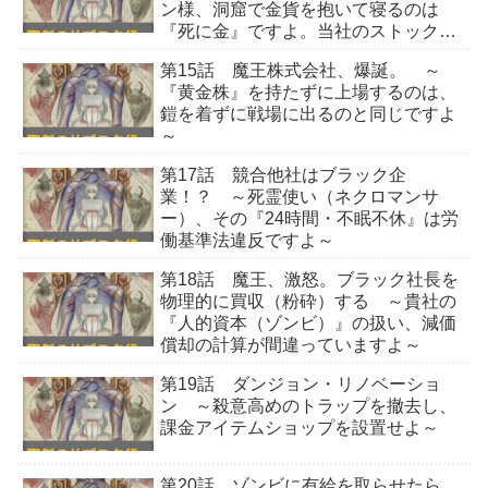
ン様、洞窟で金貨を抱いて寝るのは
『死に金』ですよ。当社のストックオ
プションで運用しませんか？～
第15話 魔王株式会社、爆誕。 ～
『黄金株』を持たずに上場するのは、
鎧を着ずに戦場に出るのと同じですよ
～
第17話 競合他社はブラック企
業！？ ～死霊使い（ネクロマンサ
ー）、その『24時間・不眠不休』は労
働基準法違反ですよ～
第18話 魔王、激怒。ブラック社長を
物理的に買収（粉砕）する ～貴社の
『人的資本（ゾンビ）』の扱い、減価
償却の計算が間違っていますよ～
第19話 ダンジョン・リノベーショ
ン ～殺意高めのトラップを撤去し、
課金アイテムショップを設置せよ～
第20話 ゾンビに有給を取らせたら、