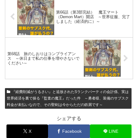
第66話（第3部完結） 魔王マート
（Demon Mart）開店 ～世界征服、完了
しました（経済的に）～
第68話 旅のしおりはコンプライアン
ス ～休日まで私の仕事を増やさないで
ください～
『経費削減がうるさい』と追放されたSランクパーティの会計係、実は
世界経済を裏で操る『監査の魔王』だった件 ～勇者様、装備のサブスク
料金が未払いなので、その聖剣は今からただの鉄屑です～
シェアする
X
Facebook
LINE