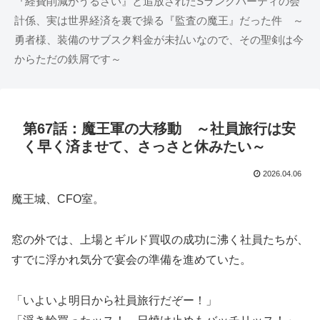
『経費削減がうるさい』と追放されたSランクパーティの会
計係、実は世界経済を裏で操る『監査の魔王』だった件 ～
勇者様、装備のサブスク料金が未払いなので、その聖剣は今
からただの鉄屑です～
第67話：魔王軍の大移動 ～社員旅行は安
く早く済ませて、さっさと休みたい～
2026.04.06
魔王城、CFO室。
窓の外では、上場とギルド買収の成功に沸く社員たちが、
すでに浮かれ気分で宴会の準備を進めていた。
「いよいよ明日から社員旅行だぞー！」