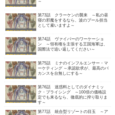
～
第73話 クラーケンの襲来 ～私の昼
寝の邪魔をするなら、波のプール担当
として雇いますよ～
第74話 ヴァイパーのワーケーショ
ン ～領有権を主張する王国海軍は、
国際法で追い返してください～
第75話 ミナのインフルエンサー・マ
ーケティング ～承認欲求が、最高のバ
カンスを台無しにする～
第76話 迷惑料としてのダイナミッ
ク・プライシング ～100倍の価格設
定でも来るなら、徹底的に搾り取りま
す～
第77話 統合型リゾートの目玉 ～ア