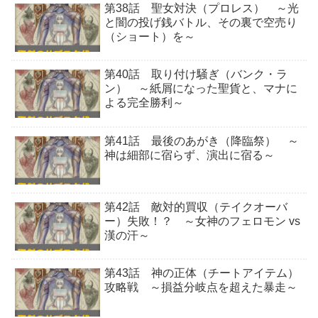
第38話 聖女対決（プロレス） ～光
と闇の投げ銭バトル、その裏で空売り
（ショート）を～
第40話 取り付け騒ぎ（バンク・ラ
ン） ～紙屑になった聖貨と、マナに
よる完全勝利～
第41話 最後のあがき（降臨祭） ～
神は細部に宿らず、演出に宿る～
第42話 敵対的買収（テイクオーバ
ー）失敗！？ ～女神のフェロモン vs
漢の汗～
第43話 神の正体（チートアイテム）
攻略戦 ～損益分岐点を超えた暴走～