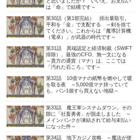
と思いましたか？ いいえ、お支払い
は「命」で結構です～
第30話（第1部完結） 排出量取引。
平和を「金」で支配する ～剣を捨て
てください。これからは「魔導計算機
（電卓）」が武器の時代です～
第31話 異端認定と経済制裁（SWIFT
排除）。最強のCFO、無一文になる
～貴方の通貨（マナ）は、ここでは
「汚れた石ころ」です～
第32話 10億マナの紙幣を燃やして暖
を取る夜 ～5,000億マナ持っていて
も、パン1個すら買えない地獄～
第33話 魔王軍システムダウン。その
隙に「社畜勇者」が脱走しました ～
メインバンクが凍結されて給与未払い
になった件～
第34話 地下カジノ攻略 ～魔法が使