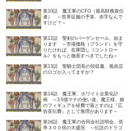
第10話 魔王軍のCFO（最高財務責任
者） ～世界征服の予算、赤字なんで
すけど？～
第12話 聖剣のバーゲンセール、始ま
ります ～市場価格（ブランド）を守
りたければ、在庫隠し《コントロー
ル》をもっと徹底すべきでしたね～
第13話 聖騎士団長の領収書、風俗店
のロゴが入ってますが？
第14話 魔王軍、ホワイト企業化計
画 ～3.5億マナの使い道。魔王様、娘
のフィギュアを経費で落とすのは『広
告宣伝費』として無理があります～
第16話 魔王軍の合同会社説明会、倍
率３００倍の大盛況 ～伝説のドラゴ