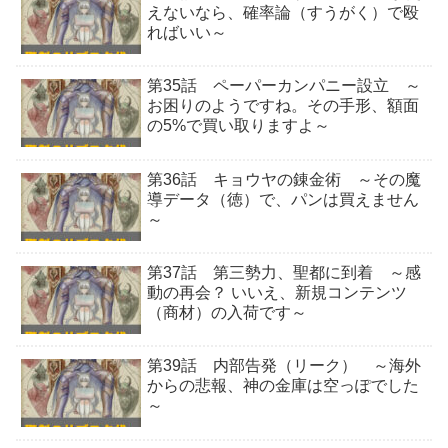
えないなら、確率論（すうがく）で殴
ればいい～
第35話 ペーパーカンパニー設立 ～
お困りのようですね。その手形、額面
の5%で買い取りますよ～
第36話 キョウヤの錬金術 ～その魔
導データ（徳）で、パンは買えません
～
第37話 第三勢力、聖都に到着 ～感
動の再会？ いいえ、新規コンテンツ
（商材）の入荷です～
第39話 内部告発（リーク） ～海外
からの悲報、神の金庫は空っぽでした
～